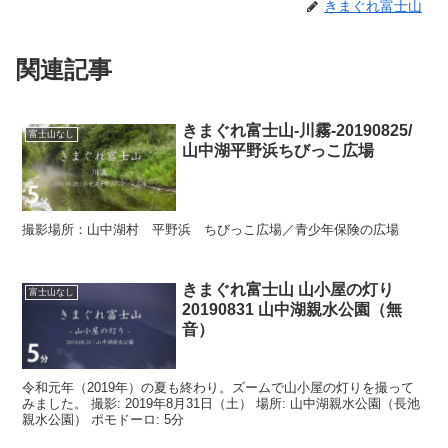
きまぐれ富士山
関連記事
きまぐれ富士山-川霧-20190825/
富士山なし
山中湖平野浜ちびっこ広場
撮影場所：山中湖村 平野浜 ちびっこ広場／青少年保険の広場
きまぐれ富士山 山小屋の灯り
富士山なし
20190831 山中湖親水公園（無
音）
令和元年（2019年）の夏も終わり。ズームで山小屋の灯りを撮って
みました。 撮影: 2019年8月31日（土） 場所: 山中湖親水公園（長池
親水公園） ポモドーロ: 5分